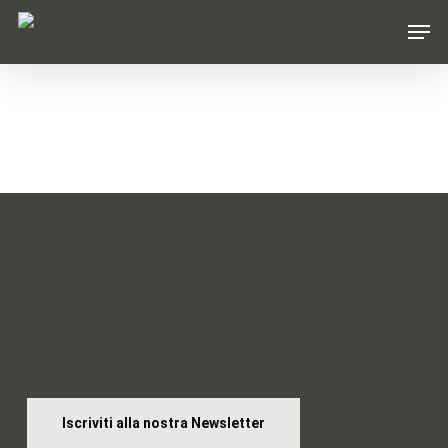
Skip
Men
to
main
content
Entra nella Braid
Community
Iscriviti alla nostra Newsletter