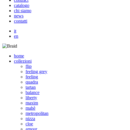
c
o
n
t
r
a
c
t
c
a
t
a
l
o
g
o
c
h
i
s
i
a
m
o
n
e
w
s
c
o
n
t
a
t
t
i
it
en
home
collezioni
flip
feeling grey
feeling
quadra
tartan
balance
liberty
maxim
mahè
metropolitan
nizza
cloe
amour