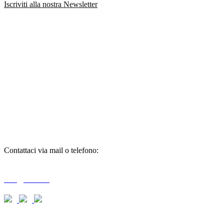
Iscriviti alla nostra Newsletter
richiedi
informazioni
Contattaci via mail o telefono:
T + 39 0733 556792 / 559006
info@braid.it