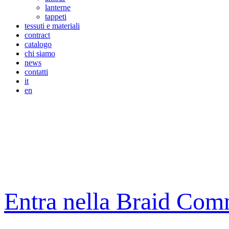
lanterne
tappeti
tessuti e materiali
contract
catalogo
chi siamo
news
contatti
it
en
Entra nella Braid Com