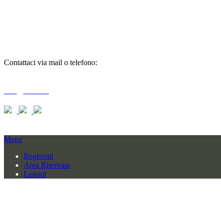
richiedi
informazioni
Contattaci via mail o telefono:
T + 39 0733 556792 / 559006
info@braid.it
Menu
Registrati
Area Riservata
Logout