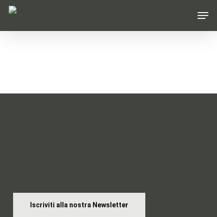
Skip
Men
to
main
content
Entra nella Braid
Community
Iscriviti alla nostra Newsletter