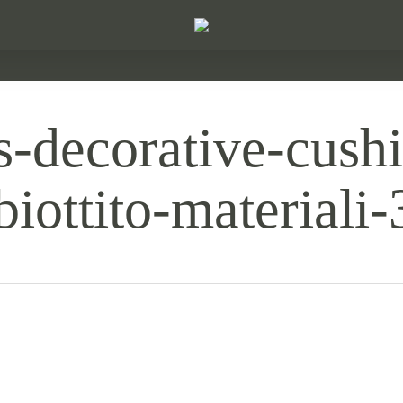
s-decorative-cush
iottito-materiali