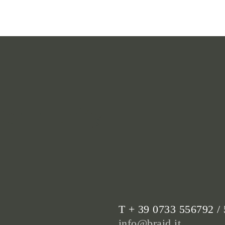
 Community
T + 39 0733 556792 /
info@braid.it