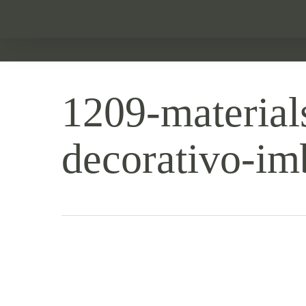
Skip
to
main
content
1209-material
decorativo-imb