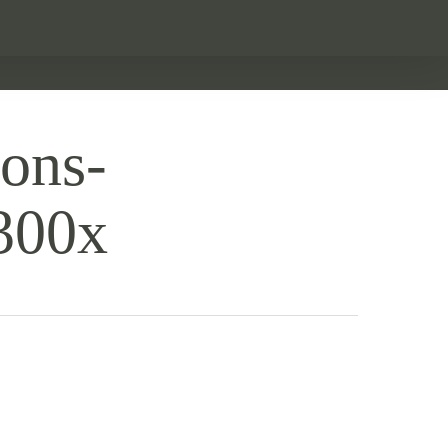
ions-
-300x