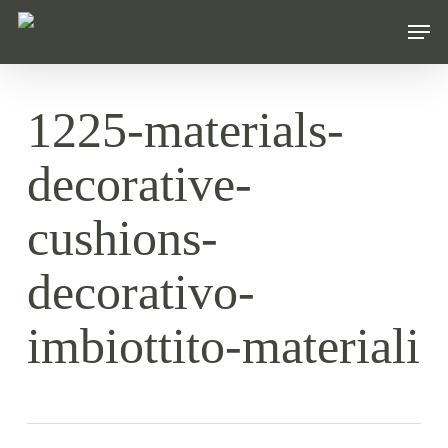
Skip
Men
to
main
content
1225-materials-
decorative-
cushions-
decorativo-
imbiottito-materiali