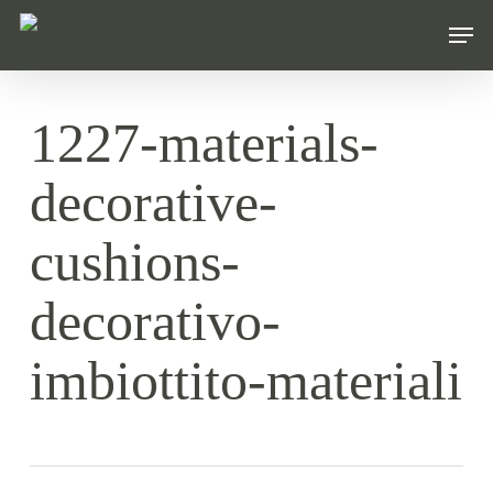
Skip
Men
to
main
content
1227-materials-
decorative-
cushions-
decorativo-
imbiottito-materiali