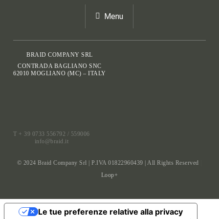
Menu
BRAID COMPANY SRL
CONTRADA BAGLIANO SNC
62010 MOGLIANO (MC) – ITALY
T + 39 0733 556792 / 559006
info@braid.it
© 2024 Braid Company Srl | P.IVA 01822960439 | All Rights Reserved
|
Loop+
Le tue preferenze relative alla privacy