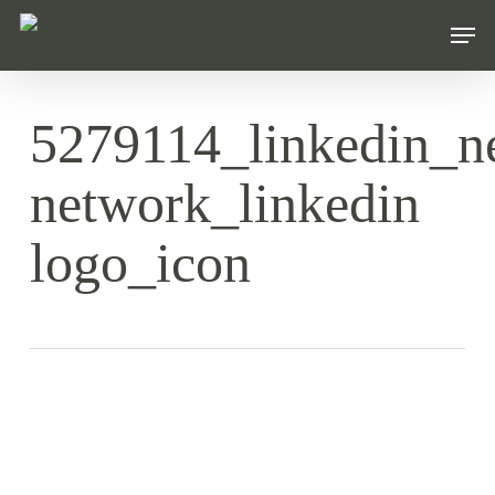
Skip
Men
to
main
content
5279114_linkedin_n
network_linkedin
logo_icon