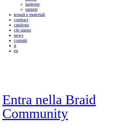
lanterne
tappeti
tessuti e materiali
contract
catalogo
chi siamo
news
contatti
it
en
Entra nella Braid
Community