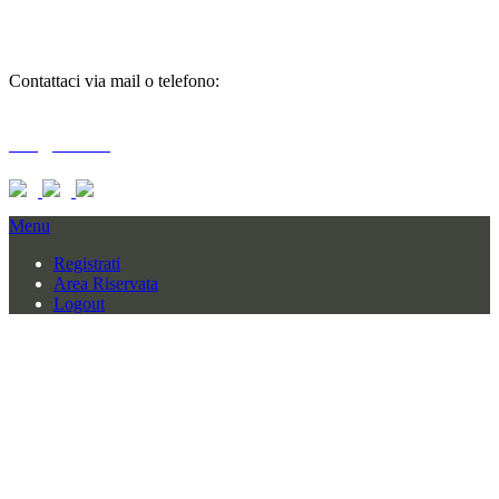
informazioni
Contattaci via mail o telefono:
T + 39 0733 556792 / 559006
info@braid.it
Menu
Registrati
Area Riservata
Logout
BRAID COMPANY SRL
CONTRADA BAGLIANO SNC
62010 MOGLIANO (MC) – ITALY