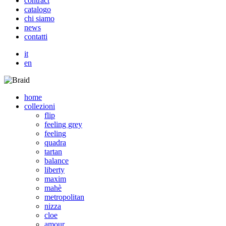
c
o
n
t
r
a
c
t
c
a
t
a
l
o
g
o
c
h
i
s
i
a
m
o
n
e
w
s
c
o
n
t
a
t
t
i
it
en
home
collezioni
flip
feeling grey
feeling
quadra
tartan
balance
liberty
maxim
mahè
metropolitan
nizza
cloe
amour