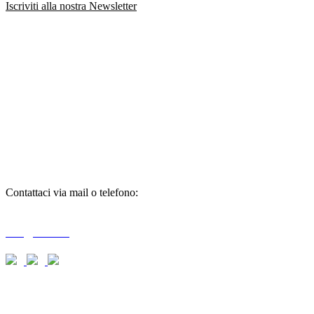
Iscriviti alla nostra Newsletter
richiedi
informazioni
Contattaci via mail o telefono:
T + 39 0733 556792 / 559006
info@braid.it
richiedi