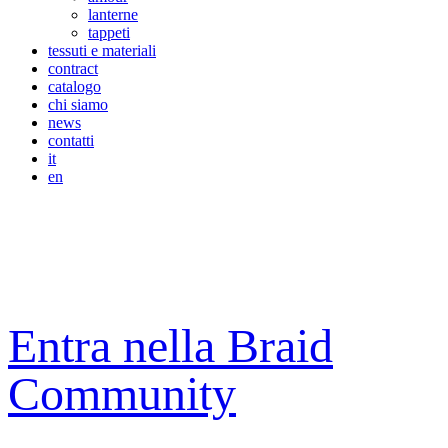
lanterne
tappeti
tessuti e materiali
contract
catalogo
chi siamo
news
contatti
it
en
Entra nella Braid
Community