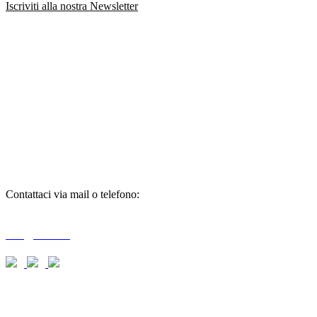
Iscriviti alla nostra Newsletter
richiedi
informazioni
Contattaci via mail o telefono:
T + 39 0733 556792 / 559006
info@braid.it
richiedi