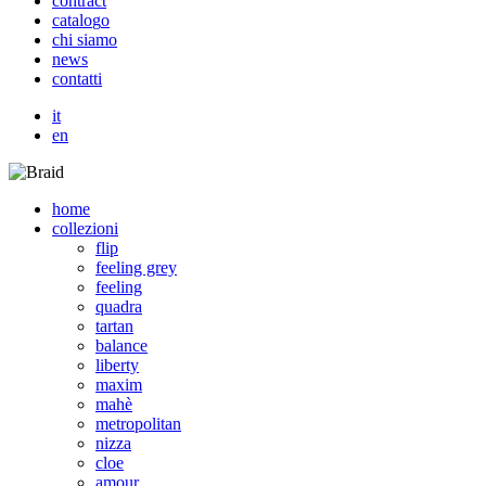
c
o
n
t
r
a
c
t
c
a
t
a
l
o
g
o
c
h
i
s
i
a
m
o
n
e
w
s
c
o
n
t
a
t
t
i
it
en
home
collezioni
flip
feeling grey
feeling
quadra
tartan
balance
liberty
maxim
mahè
metropolitan
nizza
cloe
amour