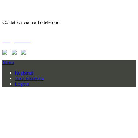
informazioni
Contattaci via mail o telefono:
T + 39 0733 556792 / 559006
info@braid.it
Menu
Registrati
Area Riservata
Logout
BRAID COMPANY SRL
CONTRADA BAGLIANO SNC
62010 MOGLIANO (MC) – ITALY