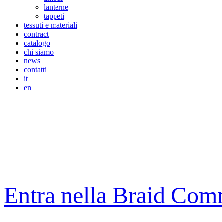
lanterne
tappeti
tessuti e materiali
contract
catalogo
chi siamo
news
contatti
it
en
Entra nella Braid Com