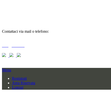
richiedi
informazioni
Contattaci via mail o telefono:
T + 39 0733 556792 / 559006
info@braid.it
Menu
Registrati
Area Riservata
Logout