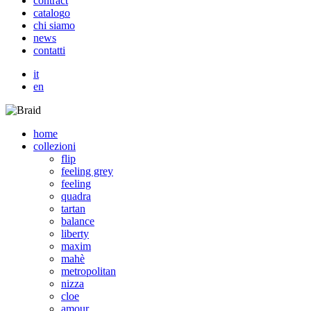
c
o
n
t
r
a
c
t
c
a
t
a
l
o
g
o
c
h
i
s
i
a
m
o
n
e
w
s
c
o
n
t
a
t
t
i
it
en
home
collezioni
flip
feeling grey
feeling
quadra
tartan
balance
liberty
maxim
mahè
metropolitan
nizza
cloe
amour