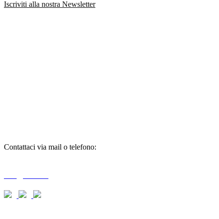
Iscriviti alla nostra Newsletter
richiedi
informazioni
Contattaci via mail o telefono:
T + 39 0733 556792 / 559006
info@braid.it