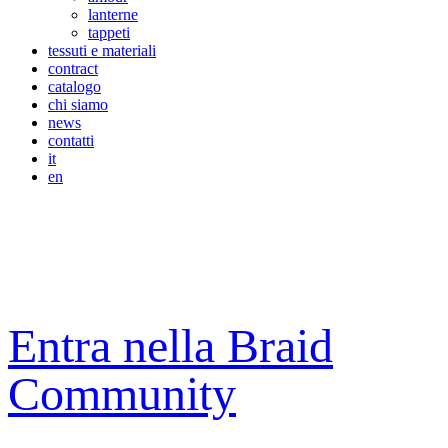
lanterne
tappeti
tessuti e materiali
contract
catalogo
chi siamo
news
contatti
it
en
Entra nella Braid
Community