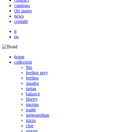
c
o
n
t
r
a
c
t
c
a
t
a
l
o
g
o
c
h
i
s
i
a
m
o
n
e
w
s
c
o
n
t
a
t
t
i
it
en
home
collezioni
flip
feeling grey
feeling
quadra
tartan
balance
liberty
maxim
mahè
metropolitan
nizza
cloe
amour