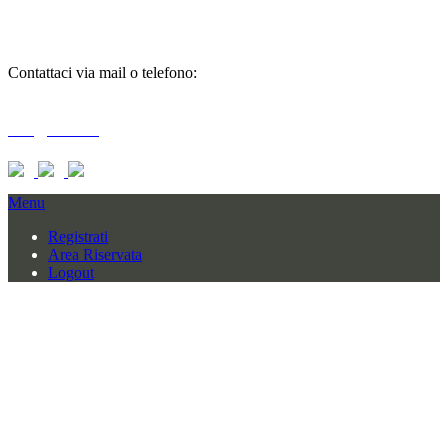
informazioni
Contattaci via mail o telefono:
T + 39 0733 556792 / 559006
info@braid.it
Menu
Registrati
Area Riservata
Logout
BRAID COMPANY SRL
CONTRADA BAGLIANO SNC
62010 MOGLIANO (MC) – ITALY