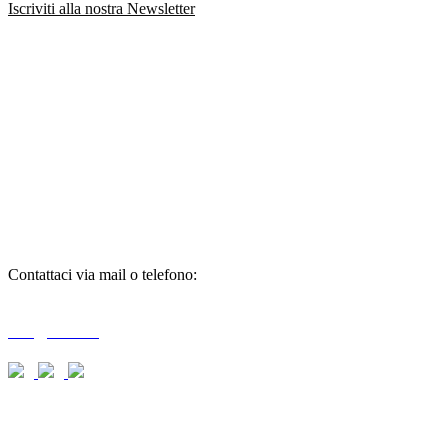
Iscriviti alla nostra Newsletter
richiedi
informazioni
Contattaci via mail o telefono:
T + 39 0733 556792 / 559006
info@braid.it
richiedi