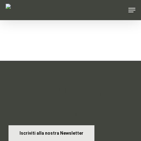
Skip
Men
to
main
content
Entra nella Braid
Community
Iscriviti alla nostra Newsletter