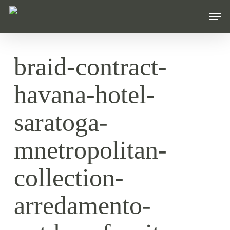
Skip
Men
to
main
content
braid-contract-
havana-hotel-
saratoga-
mnetropolitan-
collection-
arredamento-