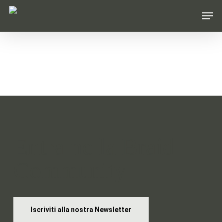
Skip
Men
to
main
content
Entra nella Braid
Community
Iscriviti alla nostra Newsletter