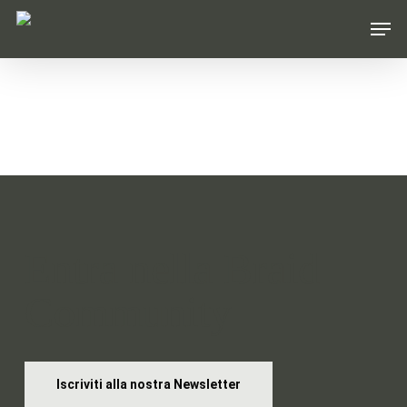
Skip
Men
to
main
content
Entra nella Braid
Community
Iscriviti alla nostra Newsletter