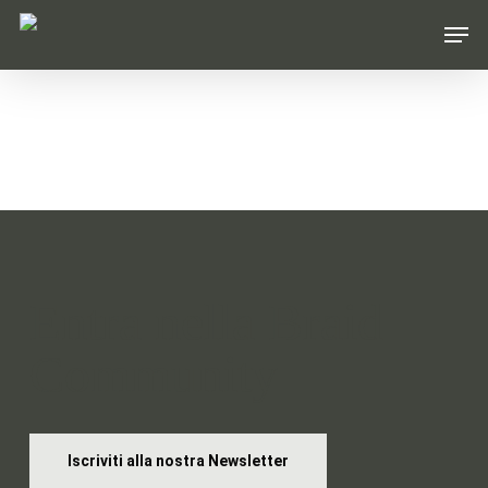
Skip
Men
to
main
content
Entra nella Braid
Community
Iscriviti alla nostra Newsletter