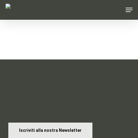
Skip
Men
to
main
content
Entra nella Braid
Community
Iscriviti alla nostra Newsletter