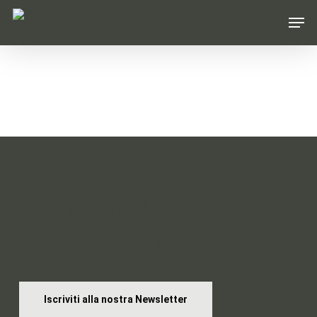
Skip
Men
to
main
content
Entra nella Braid
Community
Iscriviti alla nostra Newsletter