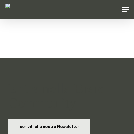
Skip
Men
to
main
content
Entra nella Braid
Community
Iscriviti alla nostra Newsletter