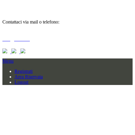
informazioni
Contattaci via mail o telefono:
T + 39 0733 556792 / 559006
info@braid.it
Menu
Registrati
Area Riservata
Logout
BRAID COMPANY SRL
CONTRADA BAGLIANO SNC
62010 MOGLIANO (MC) – ITALY