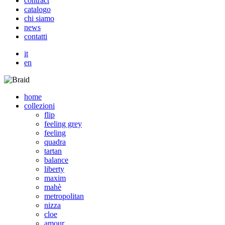
c
o
n
t
r
a
c
t
c
a
t
a
l
o
g
o
c
h
i
s
i
a
m
o
n
e
w
s
c
o
n
t
a
t
t
i
it
en
home
collezioni
flip
feeling grey
feeling
quadra
tartan
balance
liberty
maxim
mahè
metropolitan
nizza
cloe
amour