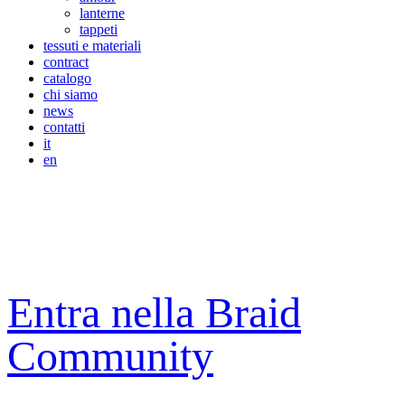
lanterne
tappeti
tessuti e materiali
contract
catalogo
chi siamo
news
contatti
it
en
Entra nella Braid
Community