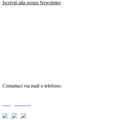
Iscriviti alla nostra Newsletter
richiedi
informazioni
Contattaci via mail o telefono:
T + 39 0733 556792 / 559006
info@braid.it
richiedi