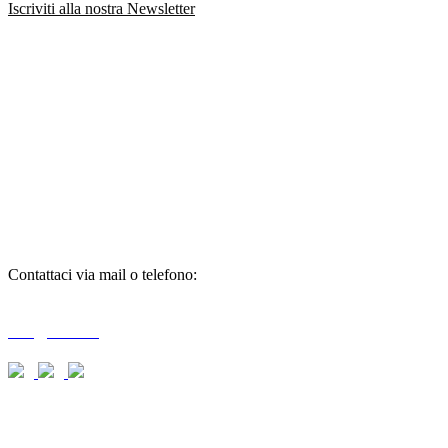
Iscriviti alla nostra Newsletter
richiedi
informazioni
Contattaci via mail o telefono:
T + 39 0733 556792 / 559006
info@braid.it
richiedi