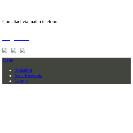
informazioni
Contattaci via mail o telefono:
T + 39 0733 556792 / 559006
info@braid.it
Menu
Registrati
Area Riservata
Logout
BRAID COMPANY SRL
CONTRADA BAGLIANO SNC
62010 MOGLIANO (MC) – ITALY