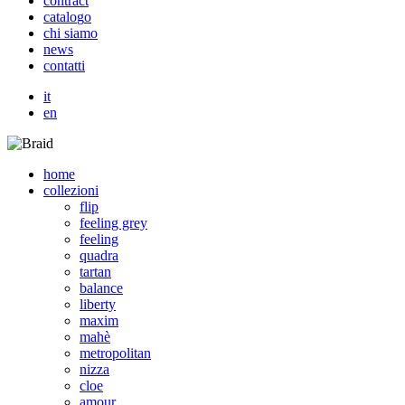
c
o
n
t
r
a
c
t
c
a
t
a
l
o
g
o
c
h
i
s
i
a
m
o
n
e
w
s
c
o
n
t
a
t
t
i
it
en
home
collezioni
flip
feeling grey
feeling
quadra
tartan
balance
liberty
maxim
mahè
metropolitan
nizza
cloe
amour