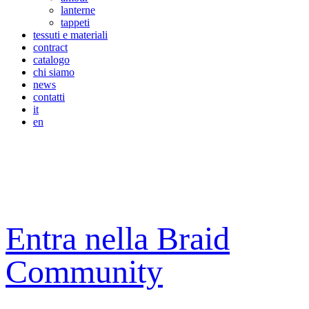
lanterne
tappeti
tessuti e materiali
contract
catalogo
chi siamo
news
contatti
it
en
Entra nella Braid
Community