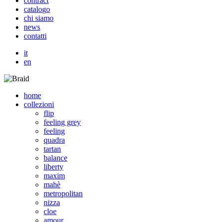
c
o
n
t
r
a
c
t
c
a
t
a
l
o
g
o
c
h
i
s
i
a
m
o
n
e
w
s
c
o
n
t
a
t
t
i
it
en
home
collezioni
flip
feeling grey
feeling
quadra
tartan
balance
liberty
maxim
mahè
metropolitan
nizza
cloe
amour