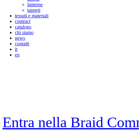
lanterne
tappeti
tessuti e materiali
contract
catalogo
chi siamo
news
contatti
it
en
Entra nella Braid Com