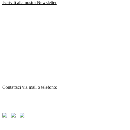
Iscriviti alla nostra Newsletter
richiedi
informazioni
Contattaci via mail o telefono:
T + 39 0733 556792 / 559006
info@braid.it