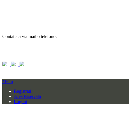
richiedi
informazioni
Contattaci via mail o telefono:
T + 39 0733 556792 / 559006
info@braid.it
Menu
Registrati
Area Riservata
Logout