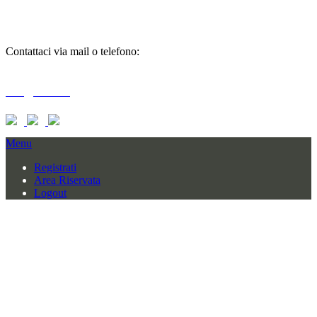
informazioni
Contattaci via mail o telefono:
T + 39 0733 556792 / 559006
info@braid.it
Menu
Registrati
Area Riservata
Logout
BRAID COMPANY SRL
CONTRADA BAGLIANO SNC
62010 MOGLIANO (MC) – ITALY