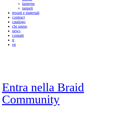
lanterne
tappeti
tessuti e materiali
contract
catalogo
chi siamo
news
contatti
it
en
Entra nella Braid
Community