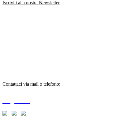
Iscriviti alla nostra Newsletter
richiedi
informazioni
Contattaci via mail o telefono:
T + 39 0733 556792 / 559006
info@braid.it
richiedi