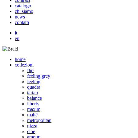
c
o
n
t
r
a
c
t
c
a
t
a
l
o
g
o
c
h
i
s
i
a
m
o
n
e
w
s
c
o
n
t
a
t
t
i
it
en
home
collezioni
flip
feeling grey
feeling
quadra
tartan
balance
liberty
maxim
mahè
metropolitan
nizza
cloe
amour