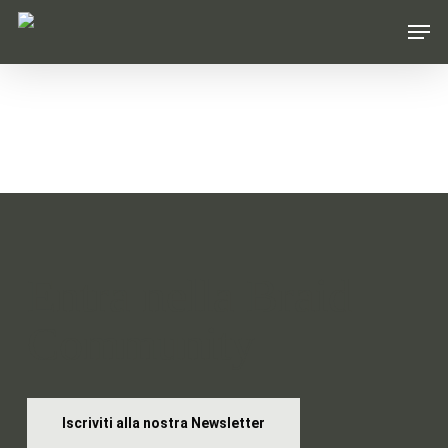
Skip
Men
to
main
content
Entra nella Braid
Community
Iscriviti alla nostra Newsletter