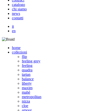
c
o
n
t
r
a
c
t
c
a
t
a
l
o
g
o
c
h
i
s
i
a
m
o
n
e
w
s
c
o
n
t
a
t
t
i
it
en
home
collezioni
flip
feeling grey
feeling
quadra
tartan
balance
liberty
maxim
mahè
metropolitan
nizza
cloe
amour